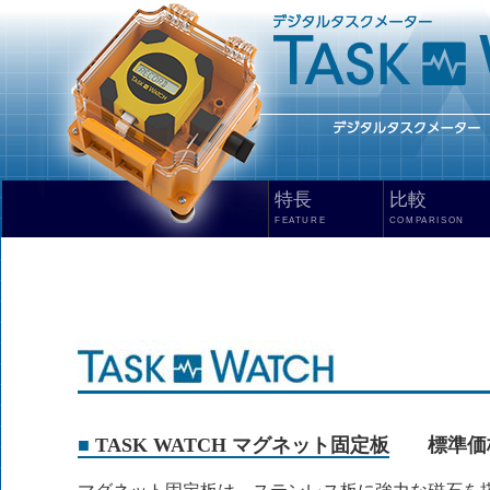
特長
比較
FEATURE
COMPARISON
TASK WATCH マグネット固定板
標準価