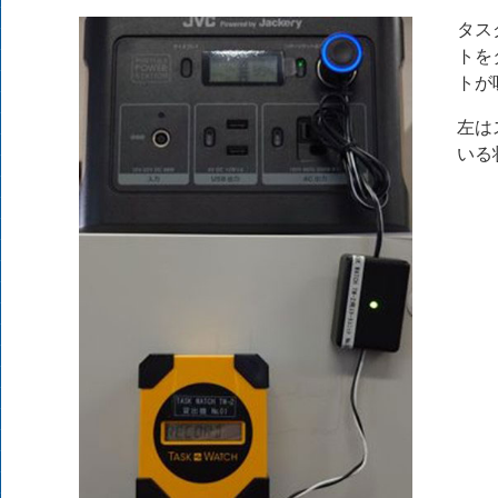
タス
トを
トが
左は
いる