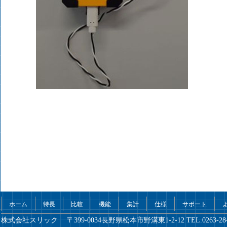
ホーム
特長
比較
機能
集計
仕様
サポート
株式会社スリック
〒399-0034長野県松本市野溝東1-2-12 TEL.0263-28-